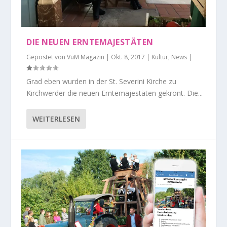
DIE NEUEN ERNTEMAJESTÄTEN
Gepostet von
VuM Magazin
|
Okt. 8, 2017
|
Kultur
,
News
|
Grad eben wurden in der St. Severini Kirche zu
Kirchwerder die neuen Erntemajestäten gekrönt. Die...
WEITERLESEN