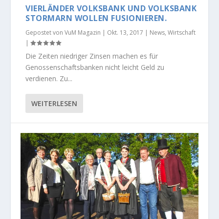
VIERLÄNDER VOLKSBANK UND VOLKSBANK
STORMARN WOLLEN FUSIONIEREN.
Gepostet von
VuM Magazin
|
Okt. 13, 2017
|
News
,
Wirtschaft
|
Die Zeiten niedriger Zinsen machen es für
Genossenschaftsbanken nicht leicht Geld zu
verdienen. Zu...
WEITERLESEN