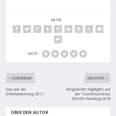
d
d
i
i
n
n
n
n
e
e
u
u
AKTIE:
e
e
m
m
F
F
e
e
n
n
s
s
t
t
e
e
r
r
g
g
e
e
RATE:
ö
ö
f
f
f
f
n
n
e
e
t
t
)
)
VORHERIGE
NÄCHSTE
Das war der
Bergedorfer Highlights auf
Erntedankumzug 2017
der Tourismusmesse
REISEN Hamburg 2018
ÜBER DEN AUTOR