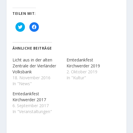
TEILEN MIT:
K
K
l
l
i
i
c
c
k
k
,
,
u
u
ÄHNLICHE BEITRÄGE
m
m
ü
a
b
u
Licht aus in der alten
Erntedankfest
e
f
r
F
Zentrale der Vierländer
Kirchwerder 2019
T
a
Volksbank
2. Oktober 2019
w
c
i
e
18. November 2016
In "Kultur"
t
b
t
o
In "News"
e
o
r
k
Erntedankfest
z
z
u
u
Kirchwerder 2017
t
t
e
e
6. September 2017
i
i
In "Veranstaltungen"
l
l
e
e
n
n
(
(
W
W
i
i
r
r