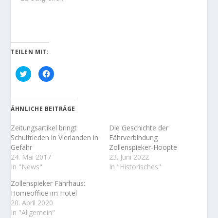
TEILEN MIT:
K
K
l
l
i
i
c
c
k
k
,
,
u
u
ÄHNLICHE BEITRÄGE
m
m
ü
a
b
u
Zeitungsartikel bringt
Die Geschichte der
e
f
r
F
Schulfrieden in Vierlanden in
Fährverbindung
T
a
Gefahr
Zollenspieker-Hoopte
w
c
i
e
24. Mai 2017
23. Juni 2022
t
b
t
o
In "News"
In "Historisches"
e
o
r
k
Zollenspieker Fährhaus:
z
z
u
u
Homeoffice im Hotel
t
t
e
e
20. April 2020
i
i
In "Allgemein"
l
l