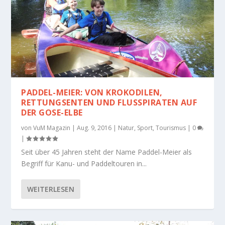
PADDEL-MEIER: VON KROKODILEN,
RETTUNGSENTEN UND FLUSSPIRATEN AUF D
ER GOSE-ELBE
von
VuM Magazin
|
Aug. 9, 2016
|
Natur
,
Sport
,
Tourismus
|
0
|
Seit über 45 Jahren steht der Name Paddel-Meier als
Begriff für Kanu- und Paddeltouren in...
WEITERLESEN