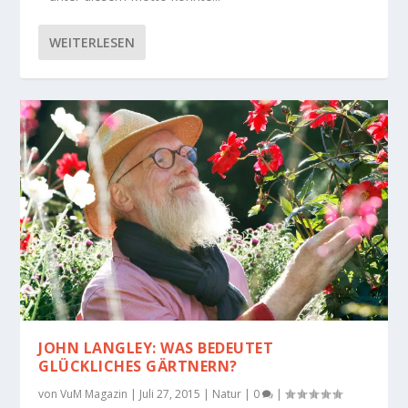
WEITERLESEN
JOHN LANGLEY: WAS BEDEUTET
GLÜCKLICHES GÄRTNERN?
von
VuM Magazin
|
Juli 27, 2015
|
Natur
|
0
|