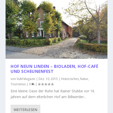
HOF NEUN LINDEN – BIOLADEN, HOF-CAFÉ
UND SCHEUNENFEST
von
VuM Magazin
|
Dez. 10, 2015
|
Historisches
,
Natur
,
Tourismus
|
0
|
Eine kleine Oase der Ruhe hat Rainer Stubbe vor 16
Jahren auf dem elterlichen Hof am Billwerder...
WEITERLESEN