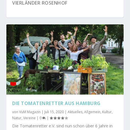
VIERLÄNDER ROSENHOF
NATURSCHUTZGEBIET BOBERGER
HOF NEUN LINDEN – BIOLADEN, HOF-CAFÉ
NIEDERUNG
UND SCH...
DIE TOMATENRETTER AUS HAMBURG
von
VuM Magazin
|
Juli 15, 2020
|
Aktuelles
,
Allgemein
,
Kultur
,
Natur
,
Vereine
|
0
|
Die Tomatenretter e.V. sind nun schon über 6 Jahre in