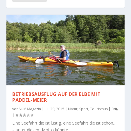
BETRIEBSAUSFLUG AUF DER ELBE MIT
PADDEL-MEIER
von
VuM Magazin
|
Juli 29, 2015
|
Natur
,
Sport
,
Tourismus
|
0
|
Eine Seefahrt die ist lustig, eine Seefahrt die ist schön…
– unter diesem Motto könnte...