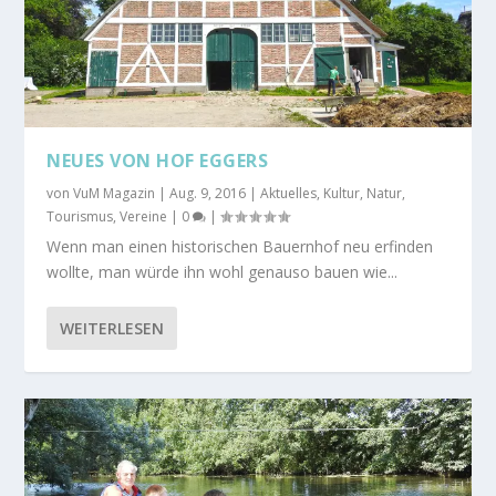
NEUES VON HOF EGGERS
von
VuM Magazin
|
Aug. 9, 2016
|
Aktuelles
,
Kultur
,
Natur
,
Tourismus
,
Vereine
|
0
|
Wenn man einen historischen Bauernhof neu erfinden
wollte, man würde ihn wohl genauso bauen wie...
WEITERLESEN