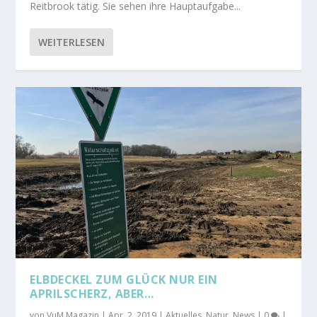
Reitbrook tätig. Sie sehen ihre Hauptaufgabe...
WEITERLESEN
ELBDECKEL ZUM GLÜCK NUR EIN
APRILSCHERZ, ABER…
von
VuM Magazin
|
Apr. 2, 2019
|
Aktuelles
,
Natur
,
News
|
0
|