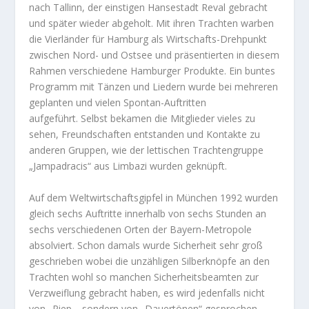
nach Tallinn, der einstigen Hansestadt Reval gebracht
und später wieder abgeholt. Mit ihren Trachten warben
die Vierländer für Hamburg als Wirtschafts-Drehpunkt
zwischen Nord- und Ostsee und präsentierten in diesem
Rahmen verschiedene Hamburger Produkte. Ein buntes
Programm mit Tänzen und Liedern wurde bei mehreren
geplanten und vielen Spontan-Auftritten
aufgeführt. Selbst bekamen die Mitglieder vieles zu
sehen, Freundschaften entstanden und Kontakte zu
anderen Gruppen, wie der lettischen Trachtengruppe
„Jampadracis“ aus Limbazi wurden geknüpft.
Auf dem Weltwirtschaftsgipfel in München 1992 wurden
gleich sechs Auftritte innerhalb von sechs Stunden an
sechs verschiedenen Orten der Bayern-Metropole
absolviert. Schon damals wurde Sicherheit sehr groß
geschrieben wobei die unzähligen Silberknöpfe an den
Trachten wohl so manchen Sicherheitsbeamten zur
Verzweiflung gebracht haben, es wird jedenfalls nicht
von „Piep-„ sondern von „Dauertönen“ gesprochen…