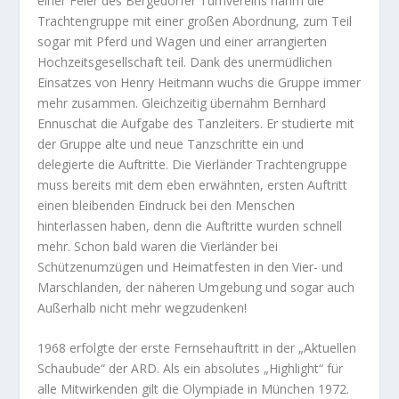
einer Feier des Bergedorfer Turnvereins nahm die
Trachtengruppe mit einer großen Abordnung, zum Teil
sogar mit Pferd und Wagen und einer arrangierten
Hochzeitsgesellschaft teil. Dank des unermüdlichen
Einsatzes von Henry Heitmann wuchs die Gruppe immer
mehr zusammen. Gleichzeitig übernahm Bernhard
Ennuschat die Aufgabe des Tanzleiters. Er studierte mit
der Gruppe alte und neue Tanzschritte ein und
delegierte die Auftritte. Die Vierländer Trachtengruppe
muss bereits mit dem eben erwähnten, ersten Auftritt
einen bleibenden Eindruck bei den Menschen
hinterlassen haben, denn die Auftritte wurden schnell
mehr. Schon bald waren die Vierländer bei
Schützenumzügen und Heimatfesten in den Vier- und
Marschlanden, der näheren Umgebung und sogar auch
Außerhalb nicht mehr wegzudenken!
1968 erfolgte der erste Fernsehauftritt in der „Aktuellen
Schaubude“ der ARD. Als ein absolutes „Highlight“ für
alle Mitwirkenden gilt die Olympiade in München 1972.