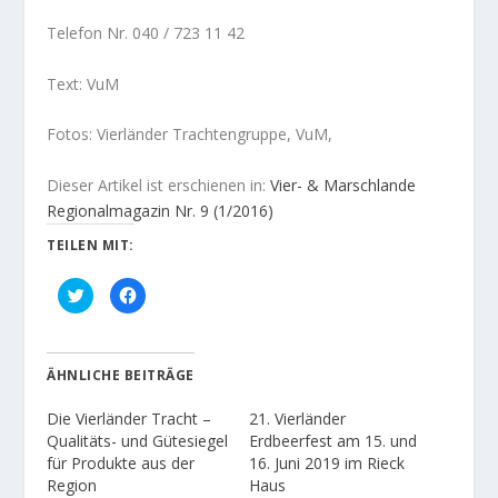
Telefon Nr. 040 / 723 11 42
Text: VuM
Fotos: Vierländer Trachtengruppe, VuM,
Dieser Artikel ist erschienen in:
Vier- & Marschlande
Regionalmagazin Nr. 9 (1/2016)
TEILEN MIT:
K
K
l
l
i
i
c
c
k
k
,
,
u
u
ÄHNLICHE BEITRÄGE
m
m
ü
a
b
u
Die Vierländer Tracht –
21. Vierländer
e
f
r
F
Qualitäts- und Gütesiegel
Erdbeerfest am 15. und
T
a
für Produkte aus der
16. Juni 2019 im Rieck
w
c
i
e
Region
Haus
t
b