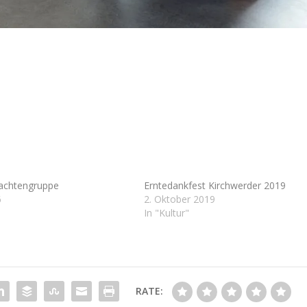
rachtengruppe
Erntedankfest Kirchwerder 2019
6
2. Oktober 2019
In "Kultur"
RATE: