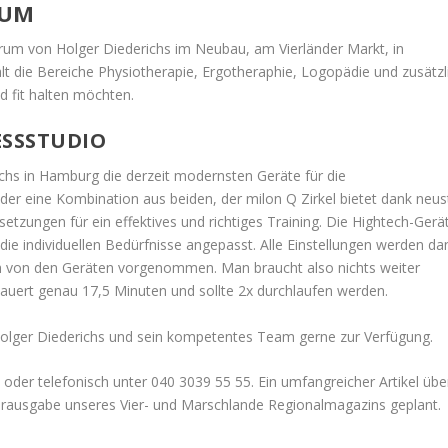
RUM
rum von Holger Diederichs im Neubau, am Vierländer Markt, in
die Bereiche Physiotherapie, Ergotheraphie, Logopädie und zusätzl
nd fit halten möchten.
SSSTUDIO
ichs in Hamburg die derzeit modernsten Geräte für die
der eine Kombination aus beiden, der milon Q Zirkel bietet dank neus
tzungen für ein effektives und richtiges Training. Die Hightech-Gerä
 individuellen Bedürfnisse angepasst. Alle Einstellungen werden da
 von den Geräten vorgenommen. Man braucht also nichts weiter
 dauert genau 17,5 Minuten und sollte 2x durchlaufen werden.
Holger Diederichs und sein kompetentes Team gerne zur Verfügung.
oder telefonisch unter 040 3039 55 55. Ein umfangreicher Artikel übe
erausgabe unseres Vier- und Marschlande Regionalmagazins geplant.