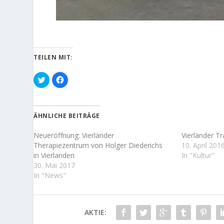
TEILEN MIT:
K
K
l
l
i
i
c
c
k
k
,
,
u
u
ÄHNLICHE BEITRÄGE
m
m
ü
a
b
u
Neueröffnung: Vierländer
Vierländer T
e
f
r
F
Therapiezentrum von Holger Diederichs
10. April 201
T
a
in Vierlanden
In "Kultur"
w
c
i
e
30. Mai 2017
t
b
t
o
In "News"
e
o
r
k
z
z
u
u
t
t
e
e
AKTIE:
i
i
l
l