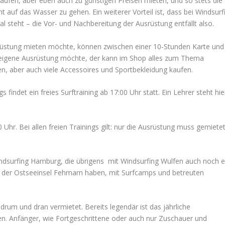
aufen, aber eben auch zu günstigen Preisen mieten, und so stets die
uf das Wasser zu gehen. Ein weiterer Vorteil ist, dass bei Windsurf
 steht – die Vor- und Nachbereitung der Ausrüstung entfällt also.
srüstung mieten möchte, können zwischen einer 10-Stunden Karte und
e eigene Ausrüstung möchte, der kann im Shop alles zum Thema
, aber auch viele Accessoires und Sportbekleidung kaufen.
s findet ein freies Surftraining ab 17:00 Uhr statt. Ein Lehrer steht hie
 Uhr. Bei allen freien Trainings gilt: nur die Ausrüstung muss gemiete
dsurfing Hamburg, die übrigens mit Windsurfing Wulfen auch noch e
f der Ostseeinsel Fehmarn haben, mit Surfcamps und betreuten
rum und dran vermietet. Bereits legendär ist das jährliche
n. Anfänger, wie Fortgeschrittene oder auch nur Zuschauer und