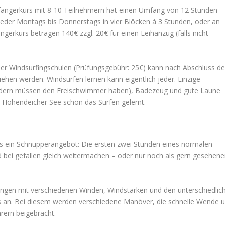
nfängerkurs mit 8-10 Teilnehmern hat einen Umfang von 12 Stunden
eder Montags bis Donnerstags in vier Blöcken á 3 Stunden, oder an
erkurs betragen 140€ zzgl. 20€ für einen Leihanzug (falls nicht
r Windsurfingschulen (Prüfungsgebühr: 25€) kann nach Abschluss d
iehen werden. Windsurfen lernen kann eigentlich jeder. Einzige
dern müssen den Freischwimmer haben), Badezeug und gute Laune
 Hohendeicher See schon das Surfen gelernt.
t es ein Schnupperangebot: Die ersten zwei Stunden eines normalen
 bei gefallen gleich weitermachen – oder nur noch als gern gesehene
rungen mit verschiedenen Winden, Windstärken und den unterschiedlic
s an. Bei diesem werden verschiedene Manöver, die schnelle Wende 
rern beigebracht.