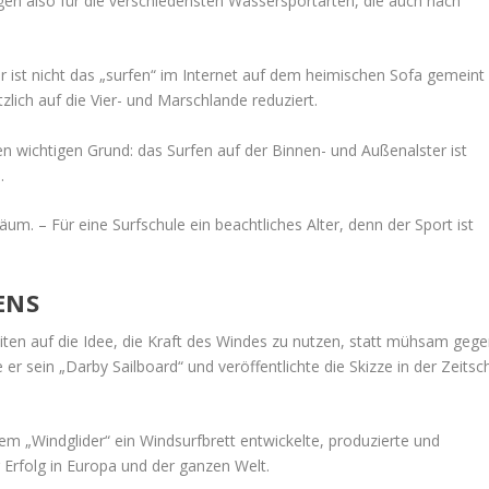
en also für die verschiedensten
Wassersportarten, die auch nach
ist nicht das „surfen“ im Internet auf dem heimischen Sofa gemeint
zlich auf die Vier- und Marschlande reduziert.
n wichtigen Grund: das Surfen auf der Binnen- und Außenalster ist
.
äum. – Für eine Surfschule ein beachtliches Alter, denn der Sport ist
ENS
n auf die Idee, die Kraft des Windes zu nutzen, statt mühsam geg
 sein „Darby Sailboard“ und veröffentlichte die Skizze in der Zeitsch
m „Windglider“ ein Windsurfbrett entwickelte, produzierte und
r Erfolg in Europa und der ganzen Welt.