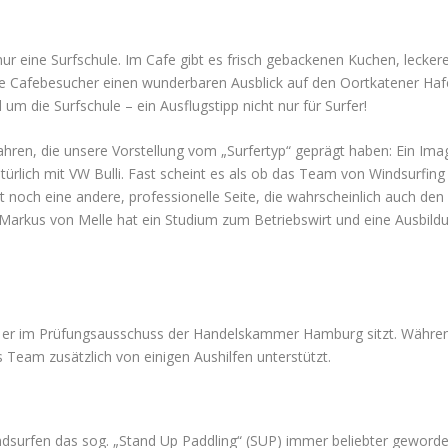
ur eine Surfschule. Im Cafe gibt es frisch gebackenen Kuchen, lecker
ie Cafebesucher einen wunderbaren Ausblick auf den Oortkatener Haf
m die Surfschule – ein Ausflugstipp nicht nur für Surfer!
ahren, die unsere Vorstellung vom „Surfertyp“ geprägt haben: Ein Ima
türlich mit VW Bulli. Fast scheint es als ob das Team von Windsurfing
t noch eine andere, professionelle Seite, die wahrscheinlich auch den
Markus von Melle hat ein Studium zum Betriebswirt und eine Ausbild
dass er im Prüfungsausschuss der Handelskammer Hamburg sitzt. Währe
 Team zusätzlich von einigen Aushilfen unterstützt.
indsurfen das sog. „Stand Up Paddling“ (SUP) immer beliebter geworde