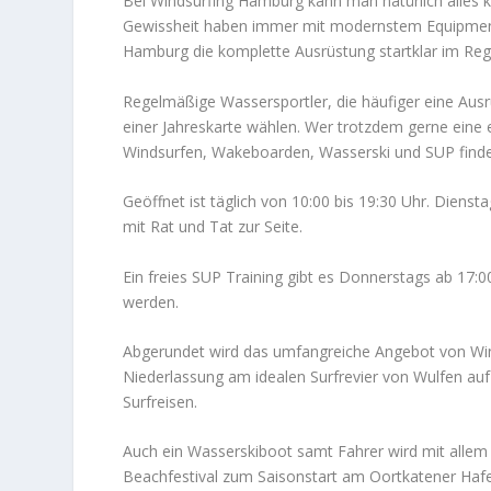
Bei Windsurfing Hamburg kann man natürlich alles k
Gewissheit haben immer mit modernstem Equipment a
Hamburg die komplette Ausrüstung startklar im Regal
Regelmäßige Wassersportler, die häufiger eine Au
einer Jahreskarte wählen. Wer trotzdem gerne ein
Windsurfen, Wakeboarden, Wasserski und SUP finden
Geöffnet ist täglich von 10:00 bis 19:30 Uhr. Dienstag
mit Rat und Tat zur Seite.
Ein freies SUP Training gibt es Donnerstags ab 17:00
werden.
Abgerundet wird das umfangreiche Angebot von Win
Niederlassung am idealen Surfrevier von Wulfen au
Surfreisen.
Auch ein Wasserskiboot samt Fahrer wird mit allem d
Beachfestival zum Saisonstart am Oortkatener Hafe