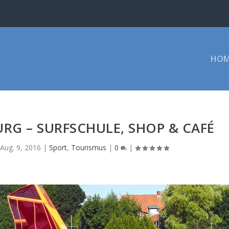
HOM
G – SURFSCHULE, SHOP & CAFÉ
Aug. 9, 2016
|
Sport
,
Tourismus
|
0
|