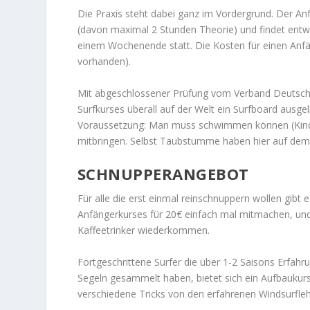
Die Praxis steht dabei ganz im Vordergrund. Der A
(davon maximal 2 Stunden Theorie) und findet entw
einem Wochenende statt. Die Kosten für einen Anfäng
vorhanden).
Mit abgeschlossener Prüfung vom Verband Deutsche
Surfkurses überall auf der Welt ein Surfboard ausgel
Voraussetzung: Man muss schwimmen können (Kin
mitbringen. Selbst Taubstumme haben hier auf dem
SCHNUPPERANGEBOT
Für alle die erst einmal reinschnuppern wollen gib
Anfängerkurses für 20€ einfach mal mitmachen, und
Kaffeetrinker wiederkommen.
Fortgeschrittene Surfer die über 1-2 Saisons Erfah
Segeln gesammelt haben, bietet sich ein Aufbaukur
verschiedene Tricks von den erfahrenen Windsurfleh