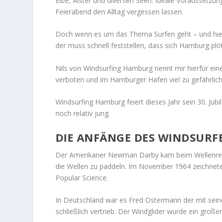
Elbe, Alster und diversen Seen.
Ideale Voraussetzung
Feierabend den Alltag vergessen lassen.
Doch wenn es um das Thema Surfen geht – und hier 
der muss schnell feststellen, dass sich Hamburg plöt
Nils von Windsurfing Hamburg nennt mir hierfür eine
verboten und im Hamburger Hafen viel zu gefährlich
Windsurfing Hamburg feiert dieses Jahr sein 30. Jubil
noch relativ jung.
DIE ANFÄNGE DES WINDSURF
Der Amerikaner Newman Darby kam beim Wellenreite
die Wellen zu paddeln. Im November 1964 zeichnete er
Popular Science.
In Deutschland war es Fred Ostermann der mit seine
schließlich vertrieb. Der Windglider wurde ein große