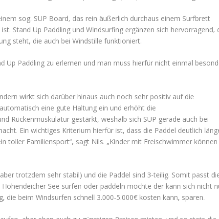
f einem sog. SUP Board, das rein äußerlich durchaus einem Surfbrett
 ist. Stand Up Paddling und Windsurfing ergänzen sich hervorragend, 
g steht, die auch bei Windstille funktioniert.
nd Up Paddling zu erlernen und man muss hierfür nicht einmal besond
dern wirkt sich darüber hinaus auch noch sehr positiv auf die
utomatisch eine gute Haltung ein und erhöht die
nd Rückenmuskulatur gestärkt, weshalb sich SUP gerade auch bei
ht. Ein wichtiges Kriterium hierfür ist, dass die Paddel deutlich läng
in toller Familiensport“, sagt Nils. „Kinder mit Freischwimmer können
ber trotzdem sehr stabil) und die Paddel sind 3-teilig. Somit passt di
 Hohendeicher See surfen oder paddeln möchte der kann sich nicht n
, die beim Windsurfen schnell 3.000-5.000€ kosten kann, sparen.