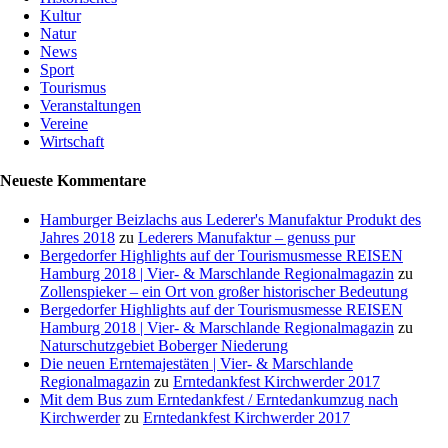
Kultur
Natur
News
Sport
Tourismus
Veranstaltungen
Vereine
Wirtschaft
Neueste Kommentare
Hamburger Beizlachs aus Lederer's Manufaktur Produkt des
Jahres 2018
zu
Lederers Manufaktur – genuss pur
Bergedorfer Highlights auf der Tourismusmesse REISEN
Hamburg 2018 | Vier- & Marschlande Regionalmagazin
zu
Zollenspieker – ein Ort von großer historischer Bedeutung
Bergedorfer Highlights auf der Tourismusmesse REISEN
Hamburg 2018 | Vier- & Marschlande Regionalmagazin
zu
Naturschutzgebiet Boberger Niederung
Die neuen Erntemajestäten | Vier- & Marschlande
Regionalmagazin
zu
Erntedankfest Kirchwerder 2017
Mit dem Bus zum Erntedankfest / Erntedankumzug nach
Kirchwerder
zu
Erntedankfest Kirchwerder 2017