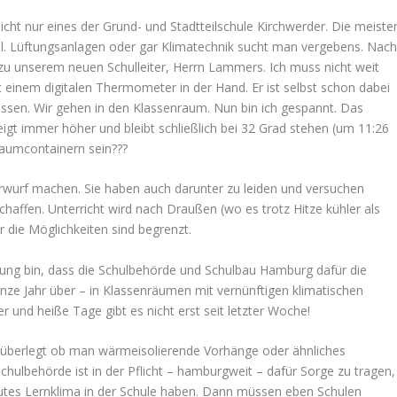
icht nur eines der Grund- und Stadtteilschule Kirchwerder. Die meiste
l. Lüftungsanlagen oder gar Klimatechnik sucht man vergebens. Nac
zu unserem neuen Schulleiter, Herrn Lammers. Ich muss nicht weit
einem digitalen Thermometer in der Hand. Er ist selbst schon dabei
ssen. Wir gehen in den Klassenraum. Nun bin ich gespannt. Das
gt immer höher und bleibt schließlich bei 32 Grad stehen (um 11:26
raumcontainern sein???
rwurf machen. Sie haben auch darunter zu leiden und versuchen
chaffen. Unterricht wird nach Draußen (wo es trotz Hitze kühler als
r die Möglichkeiten sind begrenzt.
inung bin, dass die Schulbehörde und Schulbau Hamburg dafür die
nze Jahr über – in Klassenräumen mit vernünftigen klimatischen
und heiße Tage gibt es nicht erst seit letzter Woche!
 überlegt ob man wärmeisolierende Vorhänge oder ähnliches
Schulbehörde ist in der Pflicht – hamburgweit – dafür Sorge zu tragen,
utes Lernklima in der Schule haben. Dann müssen eben Schulen