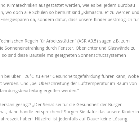
und Klimatechniken ausgestattet werden, wie es bei jedem Bürobau
nen, wo doch alle Schulen so bemüht sind „Klimaschule“ zu werden un
 Energiesparen da, sondern dafür, dass unsere Kinder bestmöglich fü
Technischen Regeln für Arbeitsstätten“ (ASR A3.5) sagen z.B. zum
e Sonneneinstrahlung durch Fenster, Oberlichter und Glaswände zu
 so sind diese Bauteile mit geeigneten Sonnenschutzsystemen
ten bei über +26°C zu einer Gesundheitsgefährdung führen kann, wobe
iert werden. Und „bei Überschreitung der Lufttemperatur im Raum von
dungsbeurteilung ergriffen werden.“
rstan gesagt? „Der Senat sei für die Gesundheit der Bürger
enat, dann handle entsprechend! Sorgen Sie dafür das unsere Kinder i
ahreszeit haben! Hitzefrei ist jedenfalls auf Dauer keine Lösung.