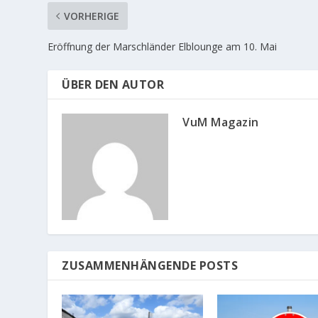
e
e
m
m
VORHERIGE
F
F
e
e
n
n
s
s
Eröffnung der Marschländer Elblounge am 10. Mai
t
t
e
e
r
r
g
g
ÜBER DEN AUTOR
e
e
ö
ö
f
f
f
f
VuM Magazin
n
n
e
e
t
t
)
)
ZUSAMMENHÄNGENDE POSTS