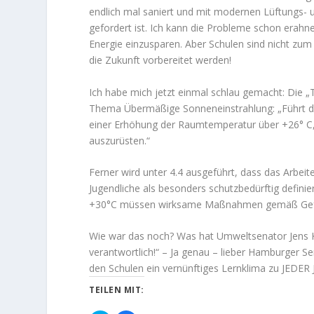
endlich mal saniert und mit modernen Lüftungs- 
gefordert ist. Ich kann die Probleme schon erah
Energie einzusparen. Aber Schulen sind nicht zum
die Zukunft vorbereitet werden!
Ich habe mich jetzt einmal schlau gemacht: Die „
Thema Übermäßige Sonneneinstrahlung: „Führt di
einer Erhöhung der Raumtemperatur über +26° C,
auszurüsten.“
Ferner wird unter 4.4 ausgeführt, dass das Arbei
Jugendliche als besonders schutzbedürftig defin
+30°C müssen wirksame Maßnahmen gemäß Gefähr
Wie war das noch? Was hat Umweltsenator Jens Ke
verantwortlich!“ – Ja genau – lieber Hamburger S
den Schulen ein vernünftiges Lernklima zu JEDER J
TEILEN MIT: