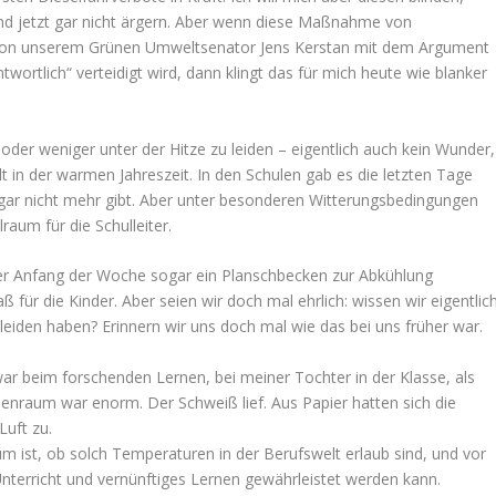
nd jetzt gar nicht ärgern. Aber wenn diese Maßnahme von
nd von unserem Grünen Umweltsenator Jens Kerstan mit dem Argument
twortlich“ verteidigt wird, dann klingt das für mich heute wie blanker
 oder weniger unter der Hitze zu leiden – eigentlich auch kein Wunder,
t in der warmen Jahreszeit. In den Schulen gab es die letzten Tage
ch gar nicht mehr gibt. Aber unter besonderen Witterungsbedingungen
aum für die Schulleiter.
er Anfang der Woche sogar ein Planschbecken zur Abkühlung
 für die Kinder. Aber seien wir doch mal ehrlich: wissen wir eigentlic
 leiden haben? Erinnern wir uns doch mal wie das bei uns früher war.
 war beim forschenden Lernen, bei meiner Tochter in der Klasse, als
senraum war enorm. Der Schweiß lief. Aus Papier hatten sich die
Luft zu.
aum ist, ob solch Temperaturen in der Berufswelt erlaub sind, und vor
nterricht und vernünftiges Lernen gewährleistet werden kann.