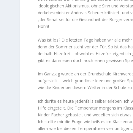
ideologischen Aktionismus, ohne Sinn und Versta
Verkehrsminister Andreas Scheuer kritisiert, u
„der Senat sei für die Gesundheit der Bürger veran
Hohn!
Was ist los? Die letzten Tage haben wir alle mehr
denn der Sommer steht vor der Tür. So ist das hal
deshalb Hitzefrei – obwohl es Hitzefrei eigentli
gibt es dann eben doch noch einen gewissen Spielr
Im Ganztag wurde an der Grundschule Kirchwerd
aufgestellt – welch grandiose Idee und großer Spaß
wie die Kinder bei diesem Wetter in der Schule zu
Ich durfte es heute jedenfalls selber erleben. Ich
Hilfe eingeteilt. Die Temperatur morgens im Klas
Kinder Fächer gebastelt und wedelten sich etwas 
Ich stellte mir die Frage wie heiß es im Klassenr
allem wie bei diesen Temperaturen vernünftiger U