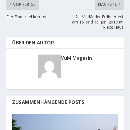
f
f
f
f
VORHERIGE
NÄCHSTE
n
n
e
e
t
t
Der Elbdeckel kommt!
21. Vierländer Erdbeerfest
)
)
am 15. und 16. Juni 2019 im
Rieck Haus
ÜBER DEN AUTOR
VuM Magazin
ZUSAMMENHÄNGENDE POSTS