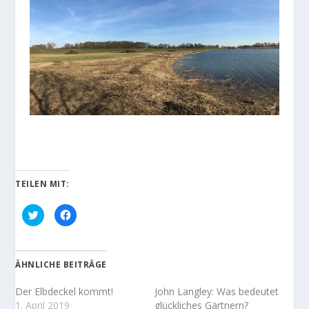
TEILEN MIT:
K
K
l
l
i
i
c
c
k
k
,
,
u
u
ÄHNLICHE BEITRÄGE
m
m
ü
a
b
u
Der Elbdeckel kommt!
John Langley: Was bedeutet
e
f
r
F
1. April 2019
glückliches Gärtnern?