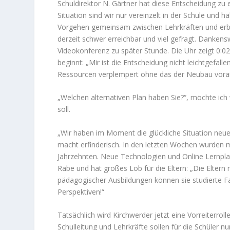
Schuldirektor N. Gärtner hat diese Entscheidung zu
Situation sind wir nur vereinzelt in der Schule un
Vorgehen gemeinsam zwischen Lehrkräften und erbo
derzeit schwer erreichbar und viel gefragt. Dankens
Videokonferenz zu später Stunde. Die Uhr zeigt 0:0
beginnt: „Mir ist die Entscheidung nicht leichtgefall
Ressourcen verplempert ohne das der Neubau vora
„Welchen alternativen Plan haben Sie?“, möchte ich
soll.
„Wir haben im Moment die glückliche Situation neue
macht erfinderisch. In den letzten Wochen wurden m
Jahrzehnten. Neue Technologien und Online Lernpl
Rabe und hat großes Lob für die Eltern: „Die Eltern m
pädagogischer Ausbildungen können sie studierte Fa
Perspektiven!“
Tatsächlich wird Kirchwerder jetzt eine Vorreiterro
Schulleitung und Lehrkräfte sollen für die Schüler n