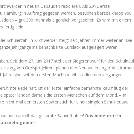
e Kirchwerder in neuen Gebäuden residieren. Als 2012 erste
u Hamburg in Auftrag gegeben werden, besuchen bereits knapp 900
deich – gut 300 mehr als eigentlich vorgesehen. Es wird mit einem
s fertig sein… .
Die Schülerzahl in Kirchwerder steigt seit Jahren immer weiter an. Die
ganze Jahrgänge ins benachbarte Curslack ausgelagert wären.
en. Seit dem 27. Juni 2017 steht der Siegerentwurf für den Schulne
e Umsetzung von Großprojekten, planen den Neubau in enger Abstimmu
 Jahre sind seit den ersten Machbarkeitsstudien nun vergangen.
erühmte Rede hält, ist der erste, einfache bemannte Raumflug der
re später landen damals die ersten Menschen auf dem Mond. – In
re nicht mal den ersten Spatenstich für einen simplen Schulneubau.
emse und cancelt das gesamte Bauvorhaben!
Das bedeutet: In
ubau mehr geben!