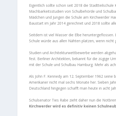
Eigentlich sollte schon seit 2018 die Stadtteilschul
Machbarkeitsstudien von Schulbehörde und Schulba
Mädchen und Jungen die Schule am Kirchwerder Haus
Baustart im Jahr 2014 gerechnet und 2018 sollte alle
Seitdem ist viel Wasser die Elbe heruntergeflossen. 
Schule würde aus allen Nähten platzen, wenn nicht 
Studien und Architekturwettbewerbe werden abgehalt
fest. Berliner Architekten, bekannt für die zügig
mit der Schule und Schulbau Hamburg. Mehr als acht
Als John F. Kennedy am 12. September 1962 seine b
Amerikaner nicht mal sechs Monate her. Sieben Jah
Deutschland hingegen schafft man heute in acht Jah
Schulsenator Ties Rabe zieht daher nun die Notbr
Kirchwerder wird es definitiv keinen Schulne