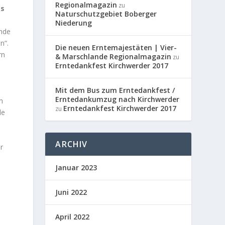
Regionalmagazin
zu
es
Naturschutzgebiet Boberger
Niederung
ende
n“.
Die neuen Erntemajestäten | Vier-
rn
& Marschlande Regionalmagazin
zu
Erntedankfest Kirchwerder 2017
.
Mit dem Bus zum Erntedankfest /
Erntedankumzug nach Kirchwerder
n
Erntedankfest Kirchwerder 2017
zu
le
ARCHIV
r
Januar 2023
Juni 2022
April 2022