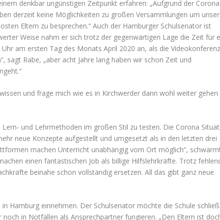
 einem denkbar ungünstigen Zeitpunkt erfahren: „Aufgrund der Corona
d haben derzeit keine Möglichkeiten zu großen Versammlungen um unser
sten Eltern zu besprechen.“ Auch der Hamburger Schulsenator ist
werter Weise nahm er sich trotz der gegenwärtigen Lage die Zeit für 
2 Uhr am ersten Tag des Monats April 2020 an, als die Videokonferen
en“, sagt Rabe, „aber acht Jahre lang haben wir schon Zeit und
ngeht.“
 wissen und frage mich wie es in Kirchwerder dann wohl weiter gehen
 Lern- und Lehrmethoden im großen Stil zu testen. Die Corona Situat
ehr neue Konzepte aufgestellt und umgesetzt als in den letzten drei
attformen machen Unterricht unabhängig vom Ort möglich“, schwärm
achen einen fantastischen Job als billige Hilfslehrkräfte. Trotz fehlen
chkräfte beinahe schon vollständig ersetzen. All das gibt ganz neue
lle in Hamburg einnehmen. Der Schulsenator möchte die Schule schließ
ur noch in Notfällen als Ansprechpartner fungieren. „Den Eltern ist doc