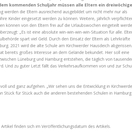
dem kommenden Schuljahr müssen alle Eltern ein dreiwöchig
ung werden die Eltern ausreichend ausgebildet um nicht mehr nur als
r ihre Kinder eingesetzt werden zu können. Weitere, jährlich verpflicht
n können von den Eltern frei auf die Urlaubswochen eingeteilt werde
erzeugt: „Es ist eine absolute win-win-win-win-Situation für alle. Elte
lbehörde spart viel Geld. Durch den Einsatz der Eltern als Lehrkräfte
urg. 2021 wird die alte Schule am Kirchwerder Hausdeich abgerissen
at bereits großes Interesse an dem Gelände bekundet. Hier soll eine
e zwischen Lüneburg und Hamburg entstehen, die täglich von tausende
rd. Und zu guter Letzt fällt das Verkehrsaufkommen von und zur Schu
ll und ganz aufgehen. „Wir sehen uns die Entwicklung in Kirchwerde
nn Stück für Stück auch die anderen bestehenden Schulen in Hamburg
rtikel finden sich im Veröffentlichungsdatum des Artikels.