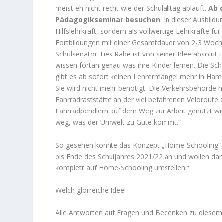
meist eh nicht recht wie der Schulalltag abläuft.
Ab 
Pädagogikseminar besuchen
. In dieser Ausbild
Hilfslehrkraft, sondern als vollwertige Lehrkräfte fü
Fortbildungen mit einer Gesamtdauer von 2-3 Woche
Schulsenator Ties Rabe ist von seiner Idee absolut üb
wissen fortan genau was ihre Kinder lernen. Die Schu
gibt es ab sofort keinen Lehrermangel mehr in Hamb
Sie wird nicht mehr benötigt. Die Verkehrsbehörde h
Fahrradraststätte an der viel befahrenen Velorout
Fahrradpendlern auf dem Weg zur Arbeit genutzt wi
weg, was der Umwelt zu Gute kommt.“
So gesehen könnte das Konzept „Home-Schooling“ vo
bis Ende des Schuljahres 2021/22 an und wollen da
komplett auf Home-Schooling umstellen.“
Welch glorreiche Idee!
Alle Antworten auf Fragen und Bedenken zu diesem A