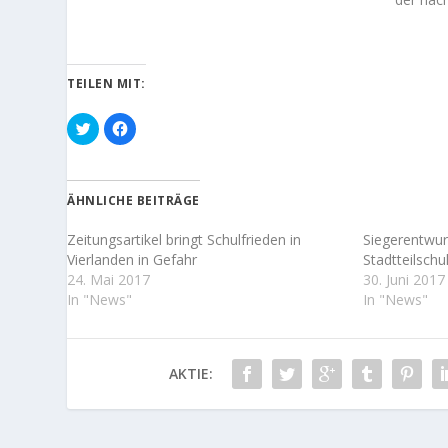
TEILEN MIT:
K
K
l
l
i
i
c
c
k
k
,
,
u
u
ÄHNLICHE BEITRÄGE
m
m
ü
a
b
u
Zeitungsartikel bringt Schulfrieden in
Siegerentwur
e
f
r
F
Vierlanden in Gefahr
Stadtteilschu
T
a
24. Mai 2017
30. Juni 2017
w
c
i
e
In "News"
In "News"
t
b
t
o
e
o
r
k
z
z
u
u
AKTIE:
t
t
e
e
i
i
l
l
e
e
n
n