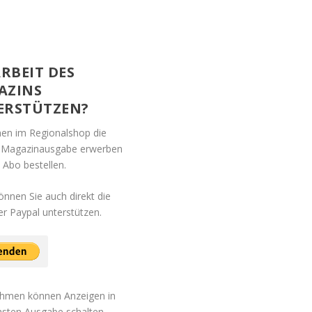
ARBEIT DES
AZINS
ERSTÜTZEN?
nen im Regionalshop die
e Magazinausgabe erwerben
n Abo bestellen.
önnen Sie auch direkt die
er Paypal unterstützen.
hmen können Anzeigen in
hsten Ausgabe schalten.