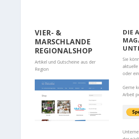
VIER- &
DIE 
MAG
MARSCHLANDE
UNT
REGIONALSHOP
Sie kön
Artikel und Gutscheine aus der
aktuell
Region
oder ei
Gerne k
Arbeit p
Unterne
der näc