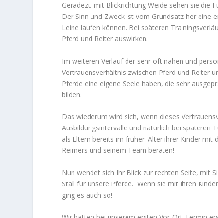
Geradezu mit Blickrichtung Weide sehen sie die F
Der Sinn und Zweck ist vom Grundsatz her eine er
Leine laufen können. Bei späteren Trainingsverl
Pferd und Reiter auswirken.
Im weiteren Verlauf der sehr oft nahen und persön
Vertrauensverhältnis zwischen Pferd und Reiter un
Pferde eine eigene Seele haben, die sehr ausgepräg
bilden.
Das wiederum wird sich, wenn dieses Vertrauensver
Ausbildungsintervalle und natürlich bei späteren T
als Eltern bereits im frühen Alter ihrer Kinder 
Reimers und seinem Team beraten!
Nun wendet sich Ihr Blick zur rechten Seite, mit
Stall für unsere Pferde. Wenn sie mit Ihren Kinde
ging es auch so!
Wir hatten bei unserem ersten Vor-Ort-Termin er