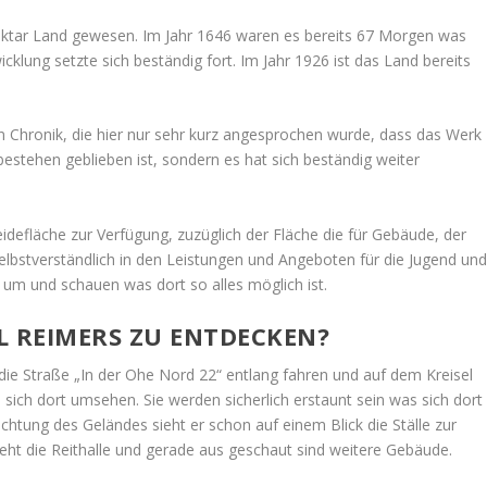
ktar Land gewesen. Im Jahr 1646 waren es bereits 67 Morgen was
cklung setzte sich beständig fort. Im Jahr 1926 ist das Land bereits
Chronik, die hier nur sehr kurz angesprochen wurde, dass das Werk
estehen geblieben ist, sondern es hat sich beständig weiter
defläche zur Verfügung, zuzüglich der Fläche die für Gebäude, der
 selbstverständlich in den Leistungen und Angeboten für die Jugend un
um und schauen was dort so alles möglich ist.
LL REIMERS ZU ENTDECKEN?
e die Straße „In der Ohe Nord 22“ entlang fahren und auf dem Kreisel
d sich dort umsehen. Sie werden sicherlich erstaunt sein was sich dort
ichtung des Geländes sieht er schon auf einem Blick die Ställe zur
eht die Reithalle und gerade aus geschaut sind weitere Gebäude.