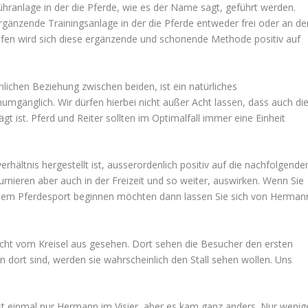
ühranlage in der die Pferde, wie es der Name sagt, geführt werden.
gänzende Trainingsanlage in der die Pferde entweder frei oder an de
äufen wird sich diese ergänzende und schonende Methode positiv auf
lichen Beziehung zwischen beiden, ist ein natürliches
umgänglich. Wir dürfen hierbei nicht außer Acht lassen, dass auch di
t ist. Pferd und Reiter sollten im Optimalfall immer eine Einheit
hältnis hergestellt ist, ausserordenlich positiv auf die nachfolgende
urnieren aber auch in der Freizeit und so weiter, auswirken. Wenn Sie
mit dem Pferdesport beginnen möchten dann lassen Sie sich von Herman
 Sicht vom Kreisel aus gesehen. Dort sehen die Besucher den ersten
rn dort sind, werden sie wahrscheinlich den Stall sehen wollen. Uns
st einmal nur Hermann im Visier, aber es kam ganz anders. Nur wenig