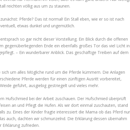
all reichten völlig aus um zu staunen.
unächst: Pferde? Das ist normal! Ein Stall eben, wie er so ist nach
eventuell, etwas dunkel und ungemütlich.
 entsprach so gar nicht dieser Vorstellung. Ein Blick durch die offenen
am gegenüberliegenden Ende ein ebenfalls großes Tor das viel Licht in
d gepflegt. – Ein wunderbarer Anblick. Das geschäftige Treiben auf dem
ie sich um alles Mögliche rund um die Pferde kümmern. Die Anlagen
erschiedene Pferde werden für einen zünftigen Ausritt vorbereitet,
ide geführt, ausgiebig gestriegelt und vieles mehr.
em Hufschmied bei der Arbeit zuschauen. Der Hufschmied überprüft
eisen an und Pflegt die Hufen. Als wir dort einmal zuschauten, stand
lls zu. Eines der Kinder fragte interessiert die Mama ob das Pferd nu
as auch, dachten wir schmunzelnd. Die Erklärung dessen übernahm
 Erklärung zufrieden.