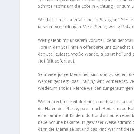
Schritte rechts um die Ecke in Richtung Tor zum St
Wir dachten als unerfahrene, in Bezug auf Pferde z
unseren Vorstellungen. Viele Pferde, wenig Platz 
Weit gefehlt mit unserem Vorurteil, denn der Stall
Tore in den Stall hinein offenbarte uns zunächst 
den Stall zulässt. Weiße Wände, alles ist hell un
Hof fällt sofort auf.
Sehr viele junge Menschen sind dort zu sehen, d
werden gepflegt, das Training wird vorbereitet, v
wiederum andere Pferde werden zur geräumigen We
Wer zur rechten Zeit dorthin kommt kann auch d
die Hufen der Pferde, passt nach Bedarf neue Huf
eine Familie mit Kindern dort und schauten ebenfa
neue Schuhe bekäme. In gewisser Weise stimmt d
dann die Mama selbst und das Kind war mit dieser