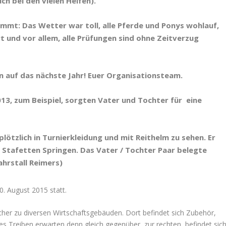
h bei den vielen Helfen).
timmt: Das Wetter war toll, alle Pferde und Ponys wohlauf,
t und vor allem, alle Prüfungen sind ohne Zeitverzug
hon auf das nächste Jahr! Euer Organisationsteam.
13, zum Beispiel, sorgten Vater und Tochter für eine
ötzlich in Turnierkleidung und mit Reithelm zu sehen. Er
 Stafetten Springen. Das Vater / Tochter Paar belegte
Fahrstall Reimers)
30. August 2015 statt.
cher zu diversen Wirtschaftsgebäuden. Dort befindet sich Zubehör,
ges Treiben erwarten denn gleich gegenüber, zur rechten, befindet sic