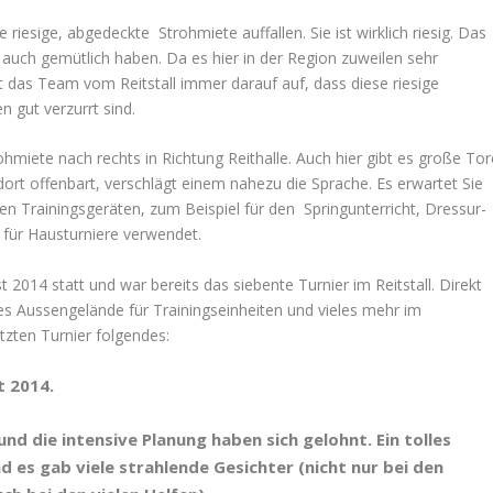
 riesige, abgedeckte Strohmiete auffallen. Sie ist wirklich riesig. Das
de auch gemütlich haben. Da es hier in der Region zuweilen sehr
 das Team vom Reitstall immer darauf auf, dass diese riesige
 gut verzurrt sind.
hmiete nach rechts in Richtung Reithalle. Auch hier gibt es große Tor
dort offenbart, verschlägt einem nahezu die Sprache. Es erwartet Sie
sen Trainingsgeräten, zum Beispiel für den Springunterricht, Dressur-
h für Hausturniere verwendet.
 2014 statt und war bereits das siebente Turnier im Reitstall. Direkt
ßes Aussengelände für Trainingseinheiten und vieles mehr im
tzten Turnier folgendes:
t 2014.
 und die intensive Planung haben sich gelohnt.
Ein tolles
d es gab viele strahlende Gesichter (nicht nur bei den