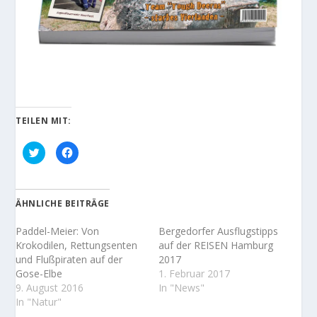
TEILEN MIT:
K
K
l
l
i
i
c
c
k
k
,
,
u
u
ÄHNLICHE BEITRÄGE
m
m
ü
a
b
u
Paddel-Meier: Von
Bergedorfer Ausflugstipps
e
f
r
F
Krokodilen, Rettungsenten
auf der REISEN Hamburg
T
a
und Flußpiraten auf der
2017
w
c
i
e
Gose-Elbe
1. Februar 2017
t
b
t
o
9. August 2016
In "News"
e
o
In "Natur"
r
k
z
z