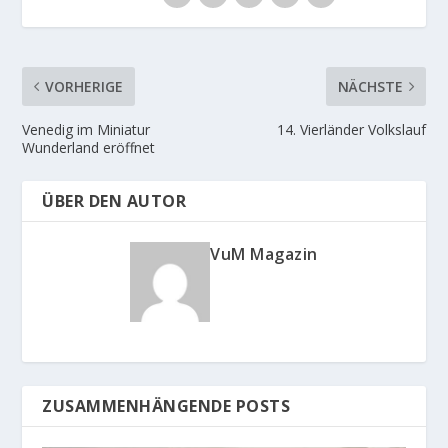
f
f
n
n
e
e
t
t
)
)
VORHERIGE
NÄCHSTE
Venedig im Miniatur
14. Vierländer Volkslauf
Wunderland eröffnet
ÜBER DEN AUTOR
VuM Magazin
ZUSAMMENHÄNGENDE POSTS