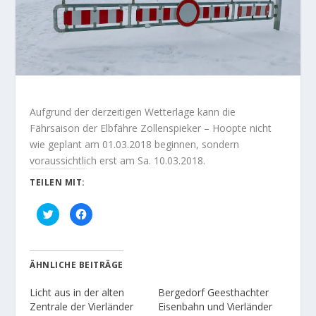
Aufgrund der derzeitigen Wetterlage kann die
Fährsaison der Elbfähre Zollenspieker – Hoopte nicht
wie geplant am 01.03.2018 beginnen, sondern
voraussichtlich erst am Sa. 10.03.2018.
TEILEN MIT:
K
K
l
l
i
i
c
c
k
k
,
,
u
u
ÄHNLICHE BEITRÄGE
m
m
ü
a
b
u
Licht aus in der alten
Bergedorf Geesthachter
e
f
r
F
Zentrale der Vierländer
Eisenbahn und Vierländer
T
a