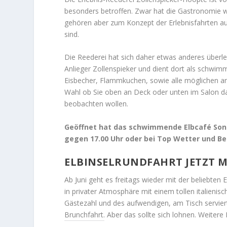
besonders betroffen. Zwar hat die Gastronomie wi
gehören aber zum Konzept der Erlebnisfahrten auf
sind.
Die Reederei hat sich daher etwas anderes überleg
Anlieger Zollenspieker und dient dort als schwim
Eisbecher, Flammkuchen, sowie alle möglichen an
Wahl ob Sie oben an Deck oder unten im Salon da
beobachten wollen.
Geöffnet hat das schwimmende Elbcafé Sonn-
gegen 17.00 Uhr oder bei Top Wetter und Be
ELBINSELRUNDFAHRT JETZT 
Ab Juni geht es freitags wieder mit der beliebten 
in privater Atmosphäre mit einem tollen italieni
Gästezahl und des aufwendigen, am Tisch serviert
Brunchfahrt. Aber das sollte sich lohnen. Weitere 