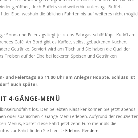
eder geöffnet, doch Buffets sind weiterhin untersagt. Buffets
 der Elbe, weshalb die üblichen Fahrten bis auf weiteres nicht möglic
t: Sonn- und Feiertags liegt jetzt das Fahrgastschiff Kapt. Kudd’l am
mendes Café. An Bord gibt es Kaffee, selbst gebackenen Kuchen,
dere Getränke. Serviert wird am Tisch und Sie haben die Qual der
s Treiben auf der Elbe bei leckeren Speisen und Getränken
 und Feiertags ab 11.00 Uhr am Anleger Hoopte. Schluss ist
darf auch später.
MIT 4-GÄNGE-MENÜ
Elbinselrundfahrt los. Den beliebten Klassiker können Sie jetzt abends
schen oder spanischen 4-Gänge-Menü erleben. Aufgrund der reduzierte
en Menüs, kostet diese Fahrt jetzt zehn Euro mehr als die
Infos zur Fahrt finden Sie hier =>
Erlebnis-Reederei