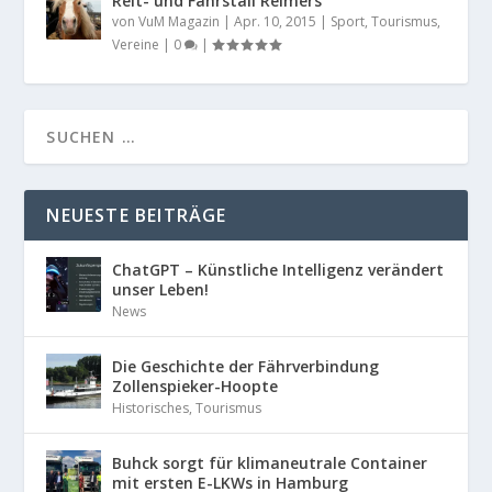
Reit- und Fahrstall Reimers
von
VuM Magazin
|
Apr. 10, 2015
|
Sport
,
Tourismus
,
Vereine
|
0
|
NEUESTE BEITRÄGE
ChatGPT – Künstliche Intelligenz verändert
unser Leben!
News
Die Geschichte der Fährverbindung
Zollenspieker-Hoopte
Historisches
,
Tourismus
Buhck sorgt für klimaneutrale Container
mit ersten E-LKWs in Hamburg