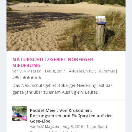
NATURSCHUTZGEBIET BOBERGER
NIEDERUNG
von
VuM Magazin
|
Feb. 8, 2017
|
Aktuelles
,
Natur
,
Tourismus
|
0
|
Das Naturschutzgebiet Boberger Niederung lädt das
ganze Jahr über zu einem Ausflug ein! Lautes...
Paddel-Meier: Von Krokodilen,
Rettungsenten und Flußpiraten auf der
Gose-Elbe
von
VuM Magazin
|
Aug. 9, 2016
|
Natur
,
Sport
,