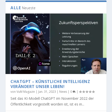
ALLE
Neueste
CHATGPT – KÜNSTLICHE INTELLIGENZ
VERÄNDERT UNSER LEBEN!
von
VuM Magazin
|
Jan. 31, 2023
|
News
|
0
|
Seit das KI-Modell ChatGPT im November 2022 der
Öffentlichkeit vorgestellt worden ist, ist es in...