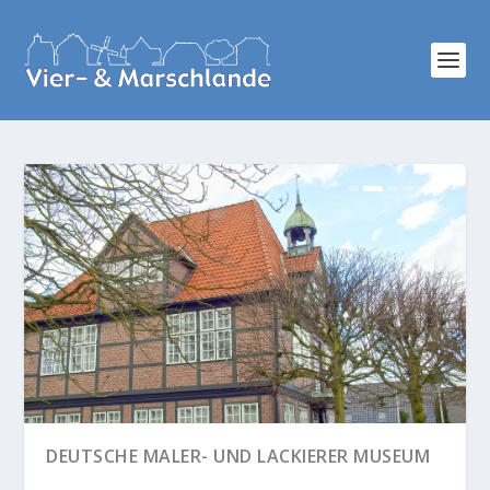
DIE GESCHICHTE DER FÄHRVERBINDUNG
DEUTSCHE MALER- UND LACKIERER MUSEUM
ZOLLENSPIEKER-HO...