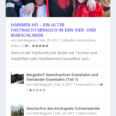
HAMMER-HÜ – EIN ALTER
FASTNACHTSBRAUCH IN DEN VIER- UND
MARSCHLANDE
von
VuM Magazin
|
Feb. 28, 2017
|
Aktuelles
,
Historisches
,
Kultur
|
0
|
Wenn in der Fastnachtszeit Kinder mit Taschen und
Holzlöffeln oder Holzhämmern bewaffnet zum...
Bergedorf Geesthachter Eisenbahn und
Vierländer Eisenbahn (Teil 1)
von
VuM Magazin
|
Feb. 9, 2017
|
Historisches
|
0
|
Geschichte des Kirchspiels Ochsenwerder
von
VuM Magazin
|
Feb. 20, 2017
|
Historisches
,