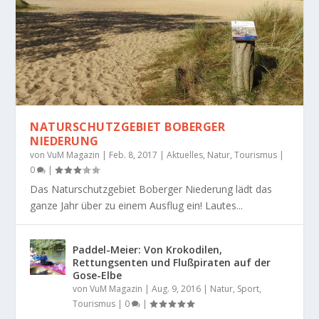
NATURSCHUTZGEBIET BOBERGER
NIEDERUNG
von
VuM Magazin
|
Feb. 8, 2017
|
Aktuelles
,
Natur
,
Tourismus
|
0
|
Das Naturschutzgebiet Boberger Niederung lädt das
ganze Jahr über zu einem Ausflug ein! Lautes...
Paddel-Meier: Von Krokodilen,
Rettungsenten und Flußpiraten auf der
Gose-Elbe
von
VuM Magazin
|
Aug. 9, 2016
|
Natur
,
Sport
,
Tourismus
|
0
|